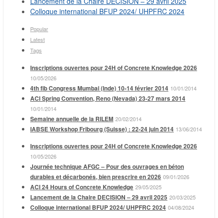
Lancement de la Chaire DECISION – 29 avril 2025
Colloque international BFUP 2024/ UHPFRC 2024
Popular
Latest
Tags
Inscriptions ouvertes pour 24H of Concrete Knowledge 2026
10/05/2026
4th fib Congress Mumbai (Inde) 10-14 février 2014
10/01/2014
ACI Spring Convention, Reno (Nevada) 23-27 mars 2014
10/01/2014
Semaine annuelle de la RILEM
20/02/2014
IABSE Workshop Fribourg (Suisse) : 22-24 juin 2014
13/06/2014
Inscriptions ouvertes pour 24H of Concrete Knowledge 2026
10/05/2026
Journée technique AFGC – Pour des ouvrages en béton
durables et décarbonés, bien prescrire en 2026
09/01/2026
ACI 24 Hours of Concrete Knowledge
29/05/2025
Lancement de la Chaire DECISION – 29 avril 2025
20/03/2025
Colloque international BFUP 2024/ UHPFRC 2024
04/08/2024