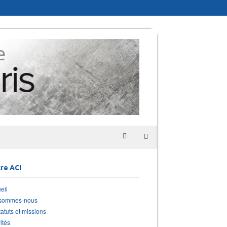
re ACI
eil
 sommes-nous
tatuts et missions
ités