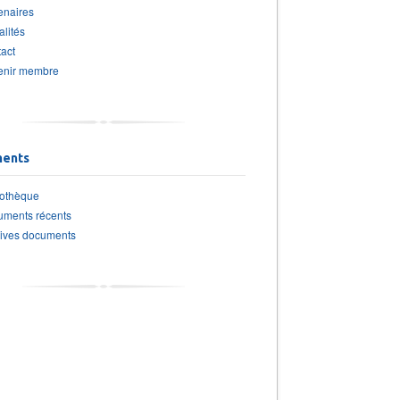
enaires
alités
act
enir membre
ents
iothèque
ments récents
ives documents