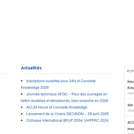
Actualités
POP
Inscriptions ouvertes pour 24H of Concrete
Ins
Knowledge 2026
Kno
10/0
Journée technique AFGC – Pour des ouvrages en
béton durables et décarbonés, bien prescrire en 2026
4th
ACI 24 Hours of Concrete Knowledge
10/0
Lancement de la Chaire DECISION – 29 avril 2025
Colloque international BFUP 2024/ UHPFRC 2024
ACI
mar