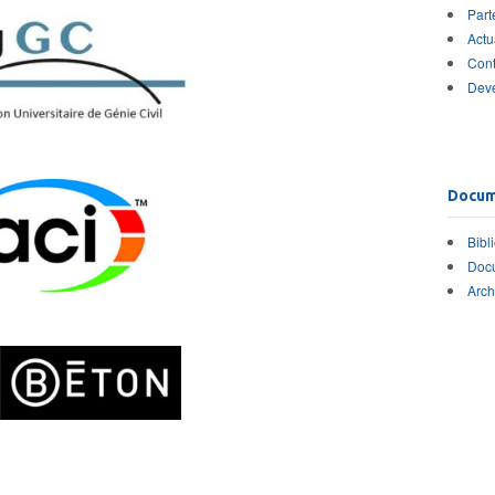
Part
Actu
Cont
Dev
Docum
Bibl
Docu
Arch