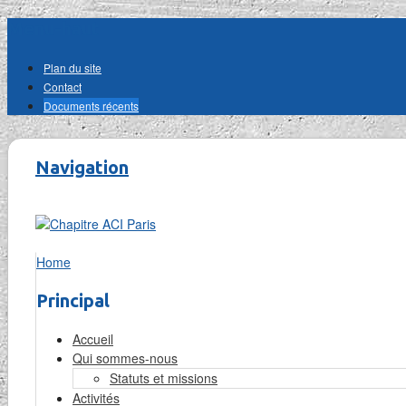
Menu-haut
Plan du site
Contact
Documents récents
Navigation
Home
Principal
Accueil
Qui sommes-nous
Statuts et missions
Activités