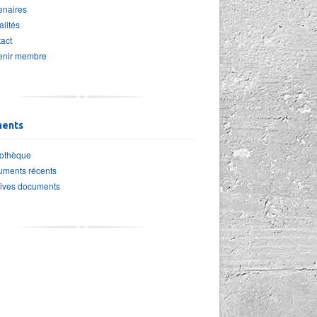
enaires
alités
act
enir membre
ents
iothèque
ments récents
ives documents