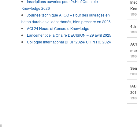
Inscriptions ouvertes pour 24H of Concrete
Ins
Knowledge 2026
Kno
10/0
Journée technique AFGC – Pour des ouvrages en
béton durables et décarbonés, bien prescrire en 2026
4th
ACI 24 Hours of Concrete Knowledge
10/0
Lancement de la Chaire DECISION – 29 avril 2025
Colloque international BFUP 2024/ UHPFRC 2024
ACI
mar
10/0
Sem
20/0
IAB
201
13/0
és