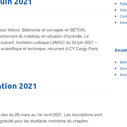
uin 2021
Part
Actu
Cont
Dev
pour thème: Bâtiments et ouvrages en BÉTON,
tement du matériau en situation d’incendie. Le
 suivant: Invitation colloque L2MGC du 24 juin 2021 –
 scientiﬁque et technique, récurrent à CY Cergy Paris
Docum
Bibl
Docu
Arch
ntion 2021
ieu du 28 mars au 1er avril 2021. Les inscriptions sont
 gratuité pour les étudiants membres du chapitre.