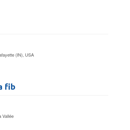
afayette (IN), USA
 fib
a Vallée