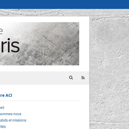
re ACI
eil
 sommes-nous
tatuts et missions
ités