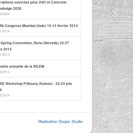
criptions ouvertes pour 24H of Concrete
wledge 2026
5/2026
 fib Congress Mumbai (Inde) 10-14 février 2014
1/2014
 Spring Convention, Reno (Nevada) 23-27
s 2014
1/2014
aine annuelle de la RILEM
2/2014
SE Workshop Fribourg (Suisse) : 22-24 juin
4
6/2014
Réalisation Doopix Studio