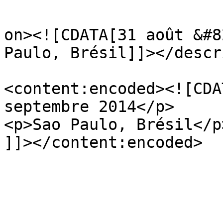
					<de
on><![CDATA[31 août &#8
Paulo, Brésil]]></descr
<content:encoded><![CDA
septembre 2014</p>

<p>Sao Paulo, Brésil</p>
]]></content:encoded>

			</item>