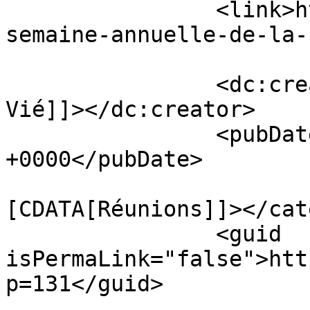
		<link>http://chapitreaciparis.com/
semaine-annuelle-de-la-
		<dc:creator><![CDATA[Dominique 
Vié]]></dc:creator>

		<pubDate>Thu, 20 Feb 2014 09:22:43 
+0000</pubDate>

				<catego
[CDATA[Réunions]]></cat
		<guid 
isPermaLink="false">htt
p=131</guid>
