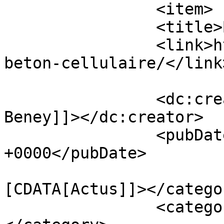
		<item>

		<title>BFUP 2013</title>

		<link>http://chapitreaciparis.com/
beton-cellulaire/</link>
		<dc:creator><![CDATA[Séverine 
Beney]]></dc:creator>

		<pubDate>Fri, 15 Feb 2013 18:46:34 
+0000</pubDate>

				<catego
[CDATA[Actus]]></categor
		<category><![CDATA[Réunions]]>