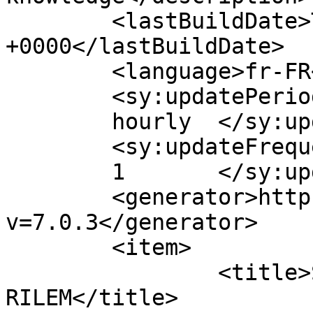
	<lastBuildDate>Thu, 20 Feb 2014 09:23:53 
+0000</lastBuildDate>

	<language>fr-FR</language>

	<sy:updatePeriod>

	hourly	</sy:updatePeriod>

	<sy:updateFrequency>

	1	</sy:updateFrequency>

	<generator>https://wordpress.org/?
v=7.0.3</generator>

	<item>

		<title>Semaine annuelle de la 
RILEM</title>
