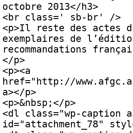
octobre 2013</h3>

<br class=' sb-br' />

<p>Il reste des actes d
exemplaires de l’éditio
recommandations françai
</p>

<p><a 
href="http://www.afgc.a
a></p>

<p>&nbsp;</p>

<dl class="wp-caption a
id="attachment_78" styl