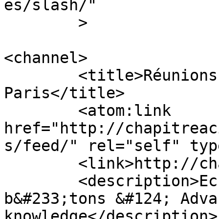
es/slash/"

	>

<channel>

	<title>Réunions &#8211; Chapitre ACI 
Paris</title>

	<atom:link 
href="http://chapitreac
s/feed/" rel="self" typ
	<link>http://chapitreaciparis.com</link>

	<description>Echanges techniques sur les 
b&#233;tons &#124; Adva
knowledge</description>
