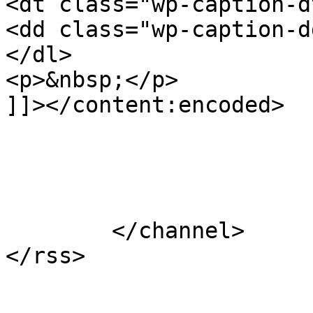
<dt class="wp-caption-d
<dd class="wp-caption-d
</dl>

<p>&nbsp;</p>

]]></content:encoded>

			</item>
	</channel>
