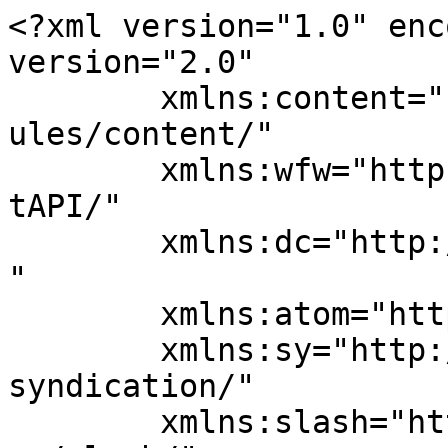
<?xml version="1.0" enc
version="2.0"

	xmlns:content="http://purl.org/rss/1.0/mod
ules/content/"

	xmlns:wfw="http://wellformedweb.org/Commen
tAPI/"

	xmlns:dc="http://purl.org/dc/elements/1.1/
"

	xmlns:atom="http://www.w3.org/2005/Atom"

	xmlns:sy="http://purl.org/rss/1.0/modules/
syndication/"

	xmlns:slash="http://purl.org/rss/1.0/modul