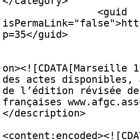
</category>

		<guid 
isPermaLink="false">htt
p=35</guid>

					<de
on><![CDATA[Marseille 1
des actes disponibles, 
de l’édition révisée de
françaises www.afgc.ass
</description>

<content:encoded><![CDA